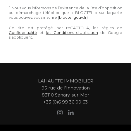
¹ Nous vous informons de l’existence de la liste d’opposition
au démarchage téléphonique « BLOCTEL » sur laquelle
vous pouvez vous inscrire (
bloctel.gouv.fr
).
Ce site est protégé par reCAPTCHA, les règles de
Confidentialité
et
les Conditions d'Utilisation
de Google
s'appliquent.
LAHAUTTE IMMOBILIER
95 rue de l'Innovation
83110
Sanary-sur-Mer
+33 (0)6 99 36 00 63