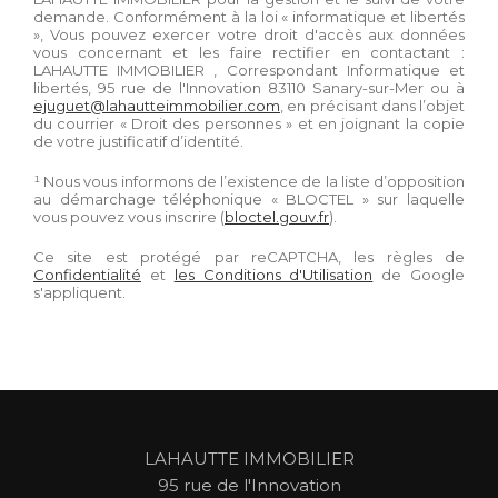
demande. Conformément à la loi « informatique et libertés
», Vous pouvez exercer votre droit d'accès aux données
vous concernant et les faire rectifier en contactant :
LAHAUTTE IMMOBILIER
, Correspondant Informatique et
libertés,
95 rue de l'Innovation 83110 Sanary-sur-Mer
ou à
ejuguet@lahautteimmobilier.com
, en précisant dans l’objet
du courrier « Droit des personnes » et en joignant la copie
de votre justificatif d’identité.
¹ Nous vous informons de l’existence de la liste d’opposition
au démarchage téléphonique « BLOCTEL » sur laquelle
vous pouvez vous inscrire (
bloctel.gouv.fr
).
Ce site est protégé par reCAPTCHA, les règles de
Confidentialité
et
les Conditions d'Utilisation
de Google
s'appliquent.
LAHAUTTE IMMOBILIER
95 rue de l'Innovation