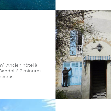
². Ancien hôtel à
 Bandol, à 2 minutes
nècros.