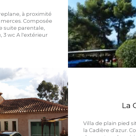
replane, à proximité
commerces. Composée
 suite parentale,
 3 wc ​A l'extérieur
La 
Villa de plain pied 
la Cadière d’azur. 