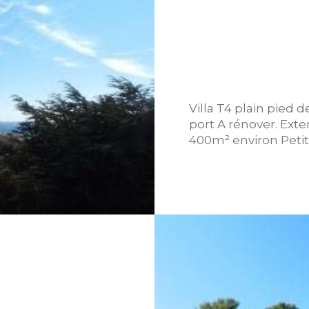
Villa T4 plain pied 
port A rénover. Exte
400m² environ Petit