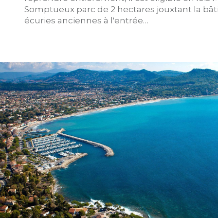
Somptueux parc de 2 hectares jouxtant la bâti
écuries anciennes à l'entrée…