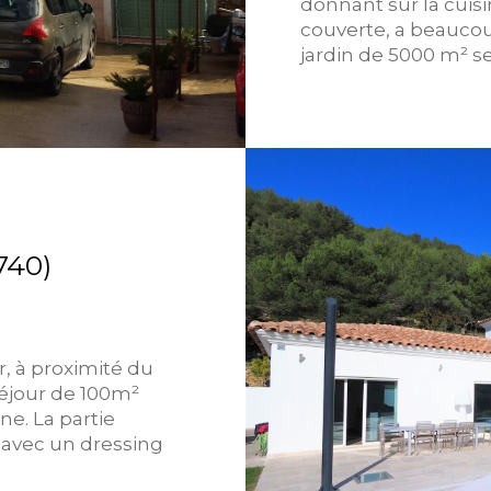
donnant sur la cuisin
couverte, a beaucoup
jardin de 5000 m² s
740)
r, à proximité du
séjour de 100m²
e. La partie
 avec un dressing