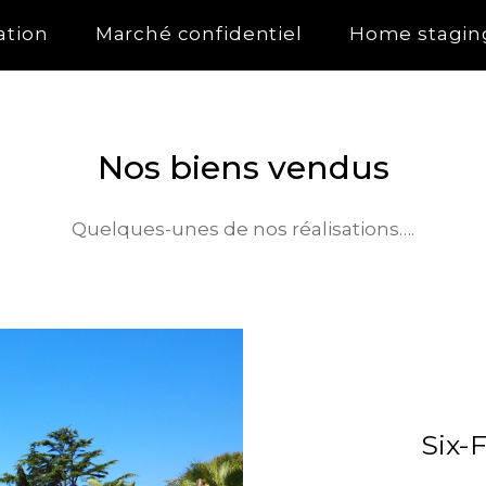
ation
Marché confidentiel
Home stagin
Nos biens vendus
Quelques-unes de nos réalisations….
Six-