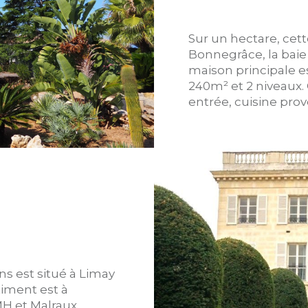
Sur un hectare, cet
Bonnegrâce, la baie 
maison principale e
240m² et 2 niveaux
entrée, cuisine pro
s est situé à Limay
timent est à
MH et Malraux.